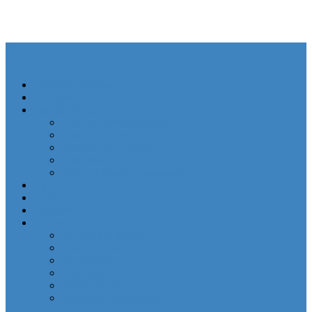
Portal de Noticias
Podcasts
Semilla del Sur
¿Que es Semilla del Sur?
Radio El Brote
Mercado de la Tierra
Biblioteca
Red de Internet Comunitaria
App
El Brote
Contacto
Archivo
Se sabe por tu boca
Kantos Rodados
El Equipaje
Luz Mala
Voces del Río
Komando Demolición