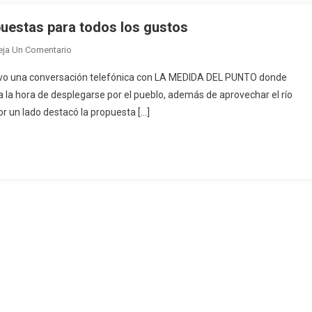
puestas para todos los gustos
En
eja Un Comentario
Turismo
tuvo una conversación telefónica con LA MEDIDA DEL PUNTO donde
En
 a la hora de desplegarse por el pueblo, además de aprovechar el río
Villa
Por un lado destacó la propuesta […]
Ciudad
Parque:
Propuestas
Para
Todos
Los
Gustos