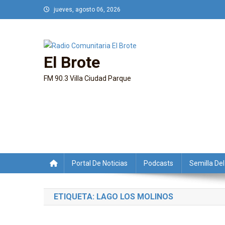
Saltar
jueves, agosto 06, 2026
al
contenido
El Brote
FM 90.3 Villa Ciudad Parque
Portal De Noticias
Podcasts
Semilla Del
ETIQUETA:
LAGO LOS MOLINOS