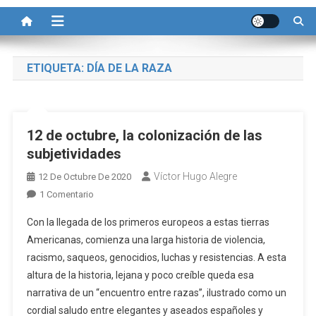
ETIQUETA:
DÍA DE LA RAZA
12 de octubre, la colonización de las
subjetividades
Víctor Hugo Alegre
12 De Octubre De 2020
En
1 Comentario
12
Con la llegada de los primeros europeos a estas tierras
De
Americanas, comienza una larga historia de violencia,
Octubre,
racismo, saqueos, genocidios, luchas y resistencias. A esta
La
altura de la historia, lejana y poco creíble queda esa
Colonización
De
narrativa de un “encuentro entre razas”, ilustrado como un
Las
cordial saludo entre elegantes y aseados españoles y