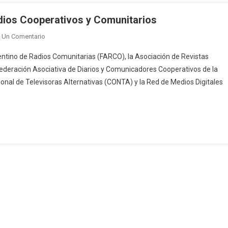
dios Cooperativos y Comunitarios
En
 Un Comentario
Se
gentino de Radios Comunitarias (FARCO), la Asociación de Revistas
Presentó
Federación Asociativa de Diarios y Comunicadores Cooperativos de la
La
onal de Televisoras Alternativas (CONTA) y la Red de Medios Digitales
Confederación
De
Medios
Cooperativos
Y
Comunitarios