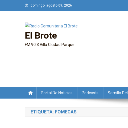
Saltar
domingo, agosto 09, 2026
al
contenido
El Brote
FM 90.3 Villa Ciudad Parque
Portal De Noticias
Podcasts
Semilla Del
ETIQUETA:
FOMECAS