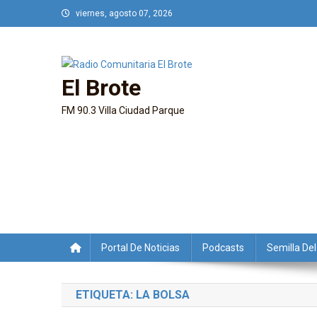
Saltar
viernes, agosto 07, 2026
al
contenido
El Brote
FM 90.3 Villa Ciudad Parque
Portal De Noticias
Podcasts
Semilla Del
ETIQUETA:
LA BOLSA