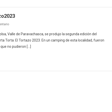
zo2023
En
ntario
Goce
 Bolsa, Valle de Paravachasca, se produjo la segunda edición del
Y
ta Torta: El Tortazo 2023. En un camping de esta localidad, fueron
Rosca,
 que no pudieron […]
Rosca
Y
Goce:
#Tortazo2023