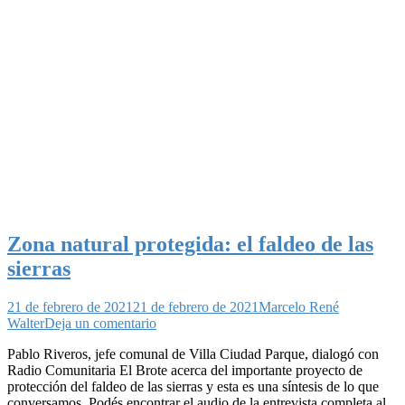
Zona natural protegida: el faldeo de las
sierras
21 de febrero de 2021
21 de febrero de 2021
Marcelo René
en
Walter
Deja un comentario
Zona
Pablo Riveros, jefe comunal de Villa Ciudad Parque, dialogó con
natural
Radio Comunitaria El Brote acerca del importante proyecto de
protegida:
protección del faldeo de las sierras y esta es una síntesis de lo que
el
conversamos. Podés encontrar el audio de la entrevista completa al
faldeo