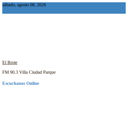
Saltar
sábado, agosto 08, 2026
al
contenido
El Brote
FM 90.3 Villa Ciudad Parque
Escuchanos Online