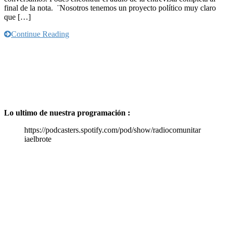
final de la nota. ¨Nosotros tenemos un proyecto político muy claro
de
que […]
las
sierras
Continue Reading
Lo ultimo de nuestra programación :
https://podcasters.spotify.com/pod/show/radiocomunitar
iaelbrote