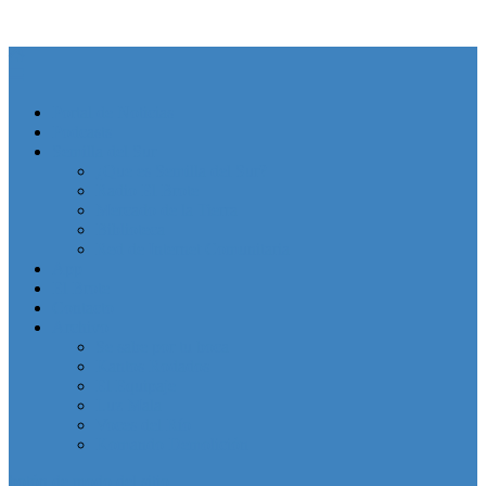
Portal de Noticias
Podcasts
Semilla del Sur
¿Que es Semilla del Sur?
Radio El Brote
Mercado de la Tierra
Biblioteca
Red de Internet Comunitaria
App
El Brote
Contacto
Archivo
Se sabe por tu boca
Kantos Rodados
El Equipaje
Luz Mala
Voces del Río
Komando Demolición
botón de modo del sitio