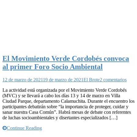
El Movimiento Verde Cordobés convoca
al primer Foro Socio Ambiental
en
12 de marzo de 2021
19 de marzo de 2021
El Brote
2 comentarios
El
La actividad está organizada por el Movimiento Verde Cordobés
Movi
(MVC) y se llevará a cabo los días 13 y 14 de marzo en Villa
Verd
Ciudad Parque, departamento Calamuchita. Durante el encuentro los
Cord
participantes debatirán sobre “la importancia de proteger, cuidar y
conv
sanar nuestra Casa Común”. Habrá mesas de debate con referentes
al
de luchas socioambientales y disertantes especializados […]
prime
Foro
Continue Reading
Soci
Ambi