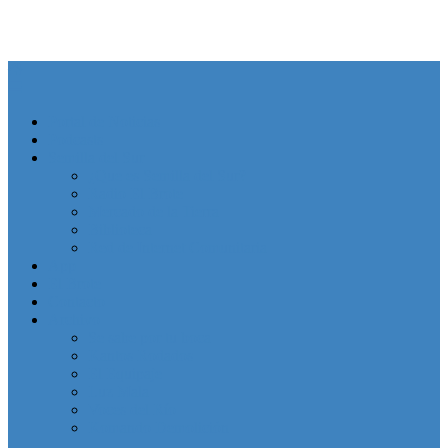
Portal de Noticias
Podcasts
Semilla del Sur
¿Que es Semilla del Sur?
Radio El Brote
Mercado de la Tierra
Biblioteca
Red de Internet Comunitaria
App
El Brote
Contacto
Archivo
Se sabe por tu boca
Kantos Rodados
El Equipaje
Luz Mala
Voces del Río
Komando Demolición