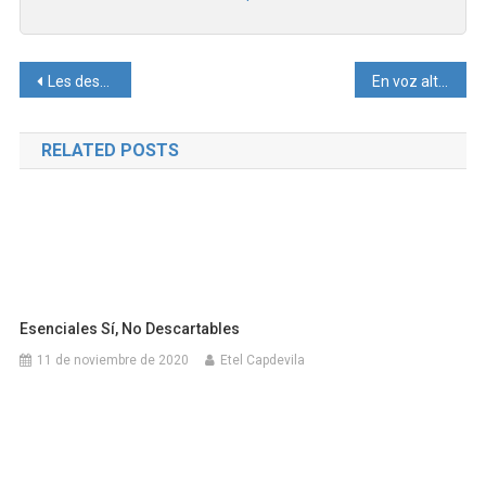
Navegación
Les deseamos felices fiestas
En voz alta – nuestro noticiero
de
RELATED POSTS
entradas
Esenciales Sí, No Descartables
11 de noviembre de 2020
Etel Capdevila