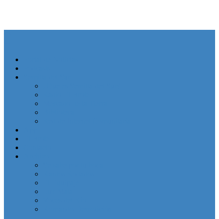
Portal de Noticias
Podcasts
Semilla del Sur
¿Que es Semilla del Sur?
Radio El Brote
Mercado de la Tierra
Biblioteca
Red de Internet Comunitaria
App
El Brote
Contacto
Archivo
Se sabe por tu boca
Kantos Rodados
El Equipaje
Luz Mala
Voces del Río
Komando Demolición