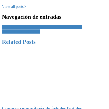
View all posts
Navegación de entradas
Entre las canastas navideñas y despedirnos del 2020
De ida y vuelta 22/12/20
Related Posts
Compra comunitaria de árboles frutales